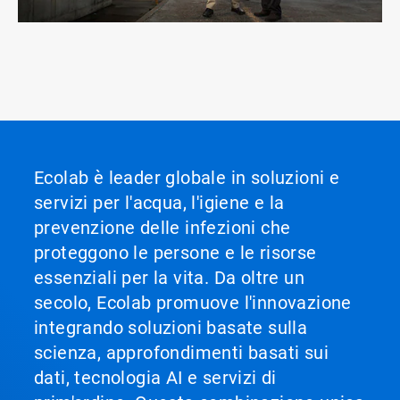
Ecolab è leader globale in soluzioni e
servizi per l'acqua, l'igiene e la
prevenzione delle infezioni che
proteggono le persone e le risorse
essenziali per la vita. Da oltre un
secolo, Ecolab promuove l'innovazione
integrando soluzioni basate sulla
scienza, approfondimenti basati sui
dati, tecnologia AI e servizi di