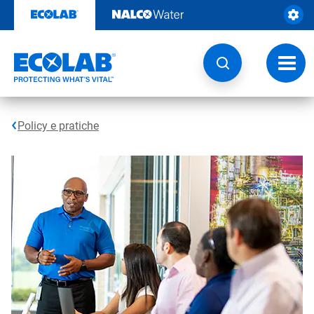
Passa
al
contenuto
Attiva
navig
Policy e pratiche