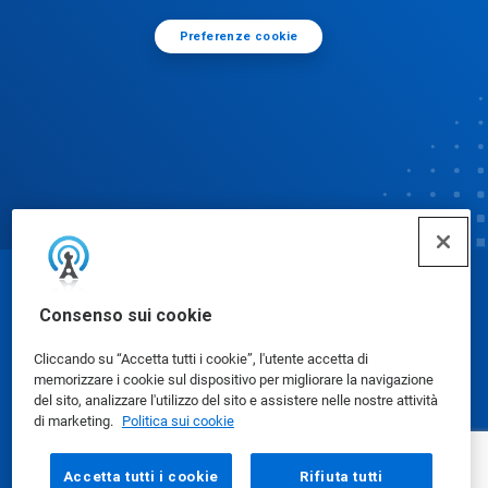
Preferenze cookie
© Ecolab Inc. 2025
Consenso sui cookie
Cliccando su “Accetta tutti i cookie”, l'utente accetta di
Schede dati di sicurezza
|
Informativa sulla privacy
|
memorizzare i cookie sul dispositivo per migliorare la navigazione
Condizioni d'uso
del sito, analizzare l'utilizzo del sito e assistere nelle nostre attività
di marketing.
Politica sui cookie
Accetta tutti i cookie
Rifiuta tutti