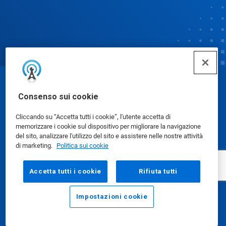
© Ecolab Inc. 2025
Consenso sui cookie
Cliccando su “Accetta tutti i cookie”, l'utente accetta di
Schede dati di sicurezza
|
Informativa sulla privacy
|
memorizzare i cookie sul dispositivo per migliorare la navigazione
Condizioni d'uso
del sito, analizzare l'utilizzo del sito e assistere nelle nostre attività
di marketing.
Politica sui cookie
Accetta tutti i cookie
Rifiuta tutti
Impostazioni cookie
E-mail
Chiama