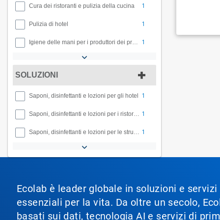
1
Cura dei ristoranti e pulizia della cucina
1
Pulizia di hotel
1
Igiene delle mani per i produttori dei prodotti per la cura personale
SOLUZIONI
1
Saponi, disinfettanti e lozioni per gli hotel
1
Saponi, disinfettanti e lozioni per i ristoranti
1
Saponi, disinfettanti e lozioni per le strutture
Ecolab è leader globale in soluzioni e servizi
essenziali per la vita. Da oltre un secolo, 
basati sui dati, tecnologia AI e servizi di pr