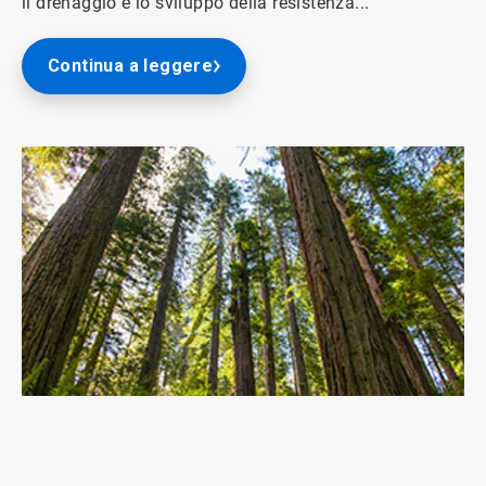
il drenaggio e lo sviluppo della resistenza...
Continua a leggere
ArticleTile
2
di
3