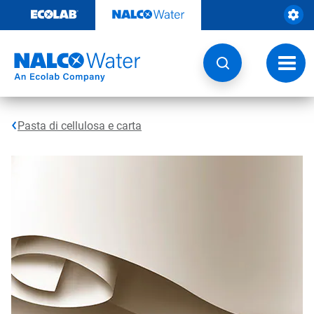
Passa
al
contenuto
Attiva
navig
Pasta di cellulosa e carta