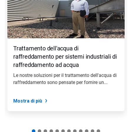
presentazione.
Utilizza
i
pulsanti
Seguente
e
Precedente
per
Trattamento dell'acqua di
navigare,
oppure
raffreddamento per sistemi industriali di
salta
raffreddamento ad acqua
direttamente
a
Le nostre soluzioni per il trattamento dell'acqua di
una
raffreddamento sono pensate per fornire un...
slide
con
i
puntini
Mostra di più
delle
slide.