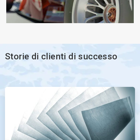
ArticleTile
3
di
3
Storie di clienti di successo
ArticleTile
1
di
2