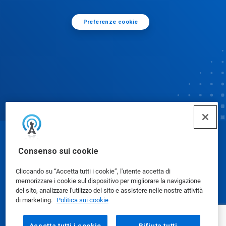
Preferenze cookie
© Ecolab Inc. 2025
Consenso sui cookie
Cliccando su “Accetta tutti i cookie”, l'utente accetta di
Schede dati di sicurezza
|
Informativa sulla privacy
|
memorizzare i cookie sul dispositivo per migliorare la navigazione
Condizioni d'uso
del sito, analizzare l'utilizzo del sito e assistere nelle nostre attività
di marketing.
Politica sui cookie
Accetta tutti i cookie
Rifiuta tutti