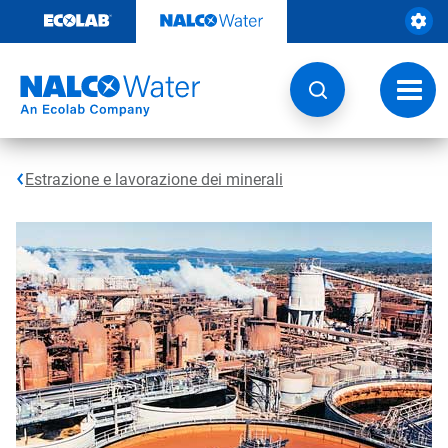
Passa
al
contenuto
Attiva
navig
Estrazione e lavorazione dei minerali