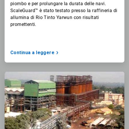
piombo e per prolungare la durata delle navi.
ScaleGuard
™
è stato testato presso la raffineria di
allumina di Rio Tinto
Yarwun
con risultati
promettenti.
Continua a leggere
ArticleTile
2
di
3