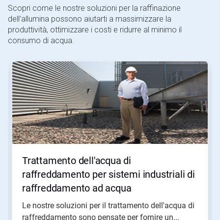
Scopri come le nostre soluzioni per la raffinazione
dell'allumina possono aiutarti a massimizzare la
produttività, ottimizzare i costi e ridurre al minimo il
consumo di acqua.
Questa
è
una
presentazione.
Utilizza
i
pulsanti
Seguente
e
Precedente
per
Trattamento dell'acqua di
navigare,
oppure
raffreddamento per sistemi industriali di
salta
raffreddamento ad acqua
direttamente
a
Le nostre soluzioni per il trattamento dell'acqua di
una
raffreddamento sono pensate per fornire un...
slide