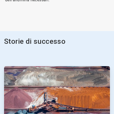
ArticleTile
2
di
2
Storie di successo
ArticleTile
1
di
2