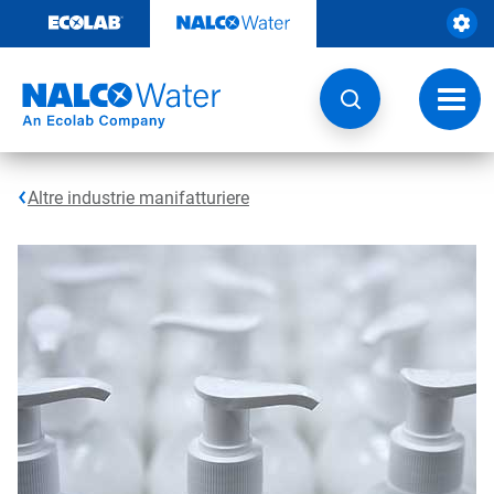
Passa
al
contenuto
Attiva
navig
Altre industrie manifatturiere