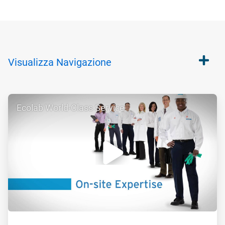
Visualizza
Navigazione
ArticleTile
Ecolab World-Class Service
1
di
2