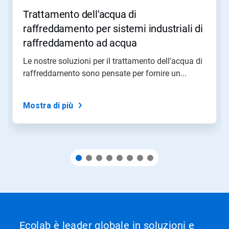
per
Trattamento dell'acqua di
navigare,
oppure
raffreddamento per sistemi industriali di
salta
raffreddamento ad acqua
direttamente
a
Le nostre soluzioni per il trattamento dell'acqua di
una
raffreddamento sono pensate per fornire un...
slide
con
i
puntini
Mostra di più
delle
slide.
Ecolab è leader globale in soluzioni e