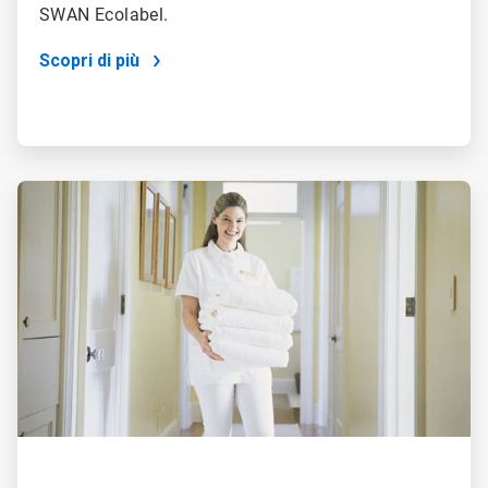
SWAN Ecolabel.
Scopri di più
ArticleTile
2
di
4