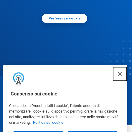
Preferenze cookie
© Ecolab Inc. 2025
Consenso sui cookie
Cliccando su “Accetta tutti i cookie”, l'utente accetta di
Schede dati di sicurezza
|
Informativa sulla privacy
|
memorizzare i cookie sul dispositivo per migliorare la navigazione
Condizioni d'uso
del sito, analizzare l'utilizzo del sito e assistere nelle nostre attività
di marketing.
Politica sui cookie