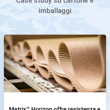
Case study su cartone e
imballaggi
ArticleTile
1
di
4
Metrix™ Horizon offre resistenza e