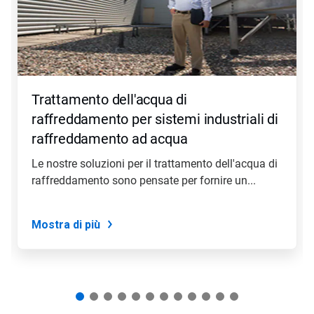
Utilizza
i
pulsanti
Seguente
e
Precedente
per
Trattamento dell'acqua di
navigare,
oppure
raffreddamento per sistemi industriali di
salta
raffreddamento ad acqua
direttamente
a
Le nostre soluzioni per il trattamento dell'acqua di
una
raffreddamento sono pensate per fornire un...
slide
con
i
puntini
Mostra di più
delle
slide.