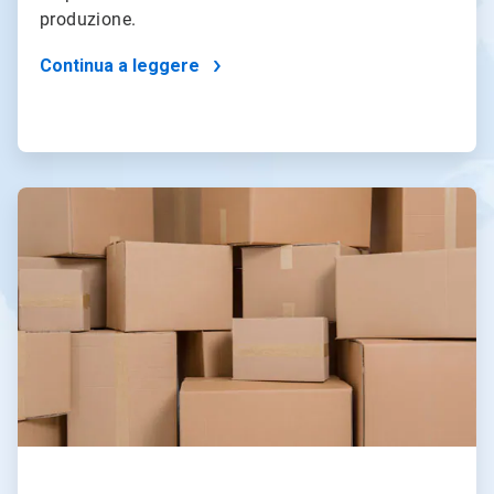
produzione.
Continua a leggere
ArticleTile
3
di
4