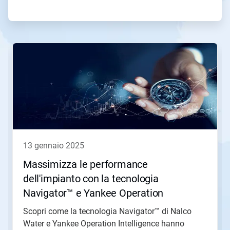
Questa
è
una
presentazione.
Utilizza
i
pulsanti
Seguente
e
Precedente
per
13 gennaio 2025
navigare,
oppure
Massimizza le performance
salta
dell'impianto con la tecnologia
direttamente
a
Navigator™ e Yankee Operation
una
Intelligence
slide
Scopri come la tecnologia Navigator™ di Nalco
con
Water e Yankee Operation Intelligence hanno
i