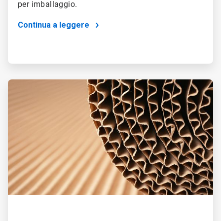
per imballaggio.
Continua a leggere
ArticleTile
5
di
5