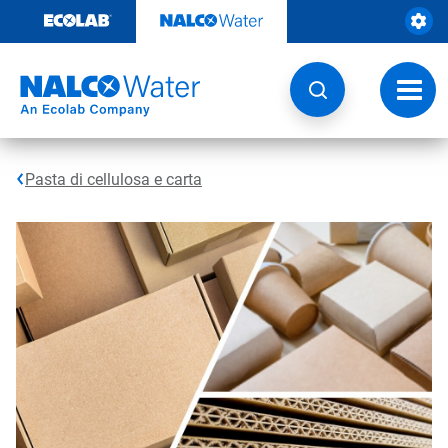
Passa
al
contenuto
Attiva
navig
Pasta di cellulosa e carta