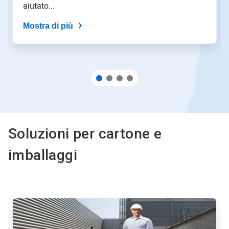
aiutato...
puntini
delle
Mostra di più
slide.
Soluzioni per cartone e
imballaggi
Questa
è
una
presentazione.