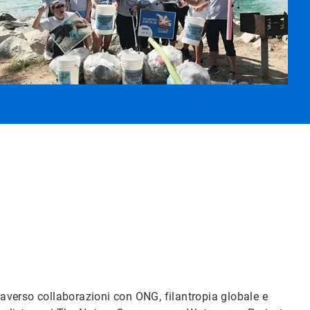
Art
1
di
5
raverso collaborazioni con ONG, filantropia globale e