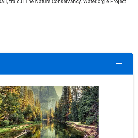
bali, tra cui The Nature Conservancy, Water.org e Project
ArticleTile
2
di
5