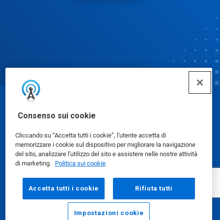
© Ecolab Inc. 2025
Consenso sui cookie
Cliccando su “Accetta tutti i cookie”, l'utente accetta di
Schede dati di sicurezza
|
Informativa sulla privacy
|
memorizzare i cookie sul dispositivo per migliorare la navigazione
Condizioni d'uso
del sito, analizzare l'utilizzo del sito e assistere nelle nostre attività
di marketing.
Politica sui cookie
Accetta tutti i cookie
Rifiuta tutti
Impostazioni cookie