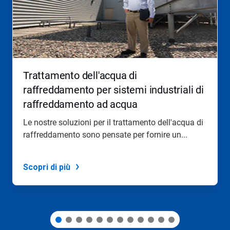
Utilizza
i
pulsanti
Seguente
e
Precedente
per
Trattamento dell'acqua di
navigare,
oppure
raffreddamento per sistemi industriali di
salta
raffreddamento ad acqua
direttamente
a
Le nostre soluzioni per il trattamento dell'acqua di
una
raffreddamento sono pensate per fornire un...
slide
con
i
puntini
Scopri di più
delle
slide.