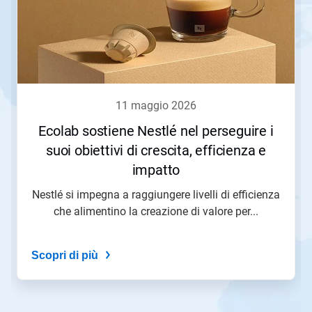
presentazione.
Utilizza
i
pulsanti
Seguente
e
Precedente
per
11 maggio 2026
navigare,
oppure
Ecolab sostiene Nestlé nel perseguire i
salta
suoi obiettivi di crescita, efficienza e
direttamente
a
impatto
una
slide
Nestlé si impegna a raggiungere livelli di efficienza
con
che alimentino la creazione di valore per...
i
puntini
delle
Scopri di più
slide.