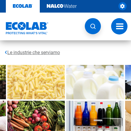
Passa
al
contenuto
Attiva
navig
Le industrie che serviamo