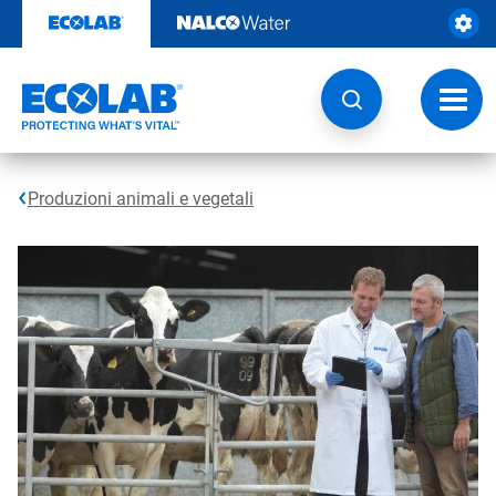
Passa
al
contenuto
Attiva
navig
Produzioni animali e vegetali