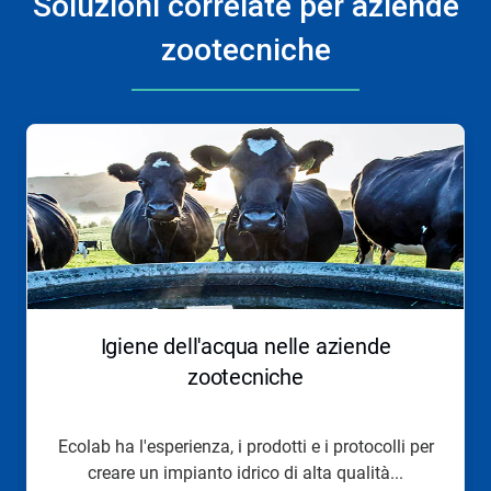
Soluzioni correlate per aziende
zootecniche
Questa
è
una
presentazione.
Utilizza
i
pulsanti
Seguente
e
Precedente
per
Igiene dell'acqua nelle aziende
navigare,
oppure
zootecniche
salta
direttamente
a
Ecolab ha l'esperienza, i prodotti e i protocolli per
una
creare un impianto idrico di alta qualità...
slide