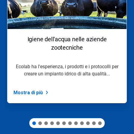
Utilizza
i
pulsanti
Seguente
e
Precedente
per
Igiene dell'acqua nelle aziende
navigare,
oppure
zootecniche
salta
direttamente
a
Ecolab ha l'esperienza, i prodotti e i protocolli per
una
creare un impianto idrico di alta qualità...
slide
con
i
puntini
Mostra di più
delle
slide.