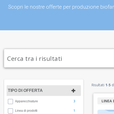
Scopri le nostre offerte per produzione biof
Risultati
1
-
5
d
TIPO DI OFFERTA
LINEA 
3
Apparecchiature
1
Linea di prodotti