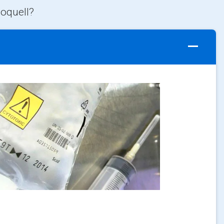
ioquell?
ArticleTile
1
di
4