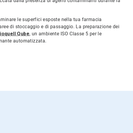
accata dalla presenza di agenti contaminanti durante la
aminare le superfici esposte nella tua farmacia
 aree di stoccaggio e di passaggio. La preparazione dei
ioquell Qube
, un ambiente ISO Classe 5 per le
inante automatizzata.