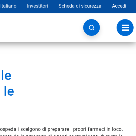
Italiano
Investitori
Scheda di sicurezza
Accedi
Attiv
navig
le
 le
 ospedali scelgono di preparare i propri farmaci in loco.