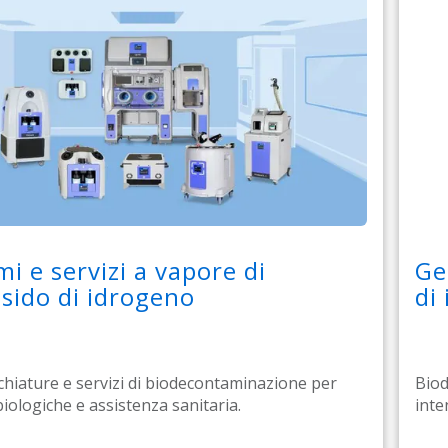
mi e servizi a vapore di
Ge
sido di idrogeno
di
hiature e servizi di biodecontaminazione per
Biod
biologiche e assistenza sanitaria.
inte