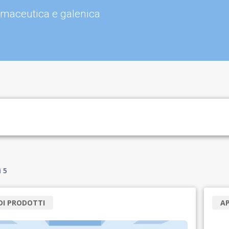
armaceutica e galenica
i
5
DI PRODOTTI
A