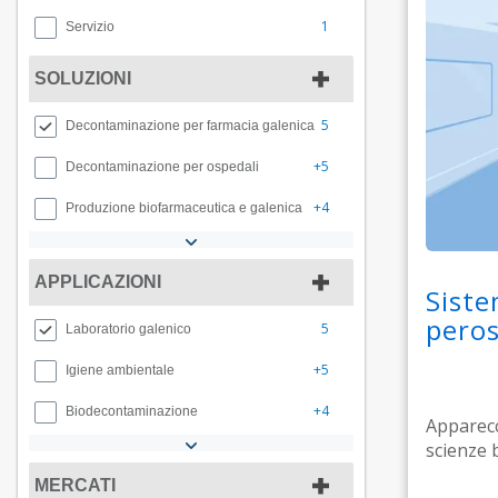
1
Servizio
SOLUZIONI
5
Decontaminazione per farmacia galenica
+5
Decontaminazione per ospedali
+4
Produzione biofarmaceutica e galenica
APPLICAZIONI
Siste
peros
5
Laboratorio galenico
+5
Igiene ambientale
+4
Biodecontaminazione
Apparecc
scienze 
MERCATI