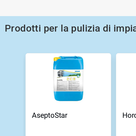
Prodotti per la pulizia di impi
Questa
è
una
presentazione.
Utilizza
i
pulsanti
Seguente
e
Precedente
per
AseptoStar
Hor
navigare,
oppure
salta
direttamente