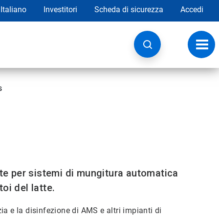
Italiano
Investitori
Scheda di sicurezza
Accedi
Attiv
navig
s
rte per sistemi di mungitura automatica
oi del latte.
zia e la disinfezione di AMS e altri impianti di