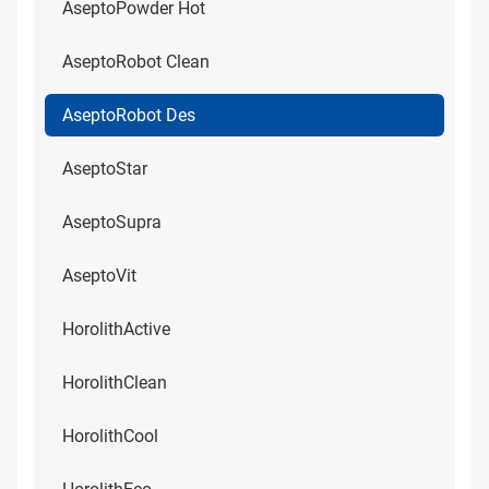
AseptoPowder Hot
AseptoRobot Clean
AseptoRobot Des
AseptoStar
AseptoSupra
AseptoVit
HorolithActive
HorolithClean
HorolithCool