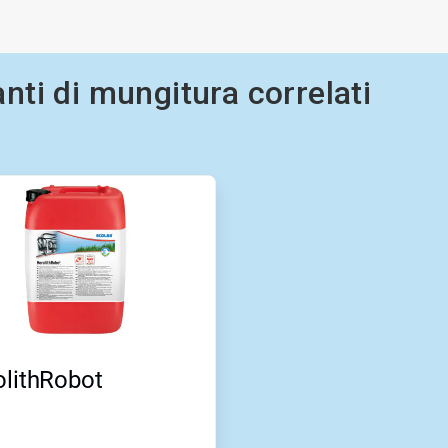
anti di mungitura correlati
olithRobot