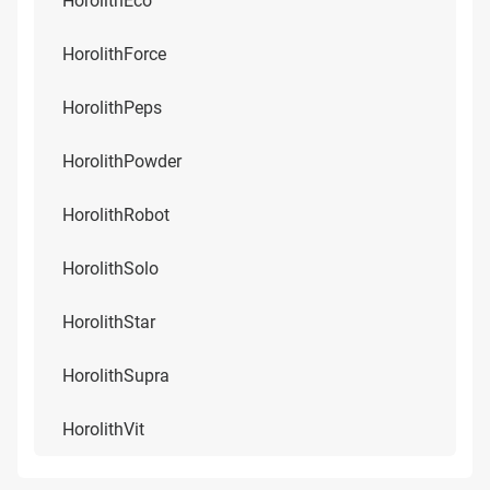
HorolithEco
HorolithForce
HorolithPeps
HorolithPowder
HorolithRobot
HorolithSolo
HorolithStar
HorolithSupra
HorolithVit