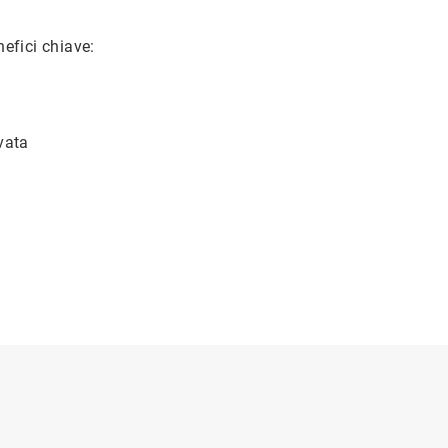
nefici chiave:
vata