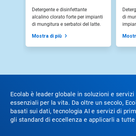
a
una
Detergente e disinfettante
Deterg
slide
alcalino clorato forte per impianti
di mu
con
di mungitura e serbatoi del latte.
impian
i
puntini
Mostra di più
Mostr
delle
slide.
Ecolab è leader globale in soluzioni e servizi
essenziali per la vita. Da oltre un secolo, 
basati sui dati, tecnologia AI e servizi di pr
gli standard di eccellenza e applicarli a tutt