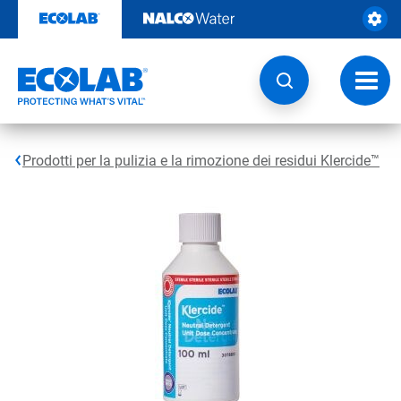
Passa
al
contenuto
Attiva
navig
Prodotti per la pulizia e la rimozione dei residui Klercide™