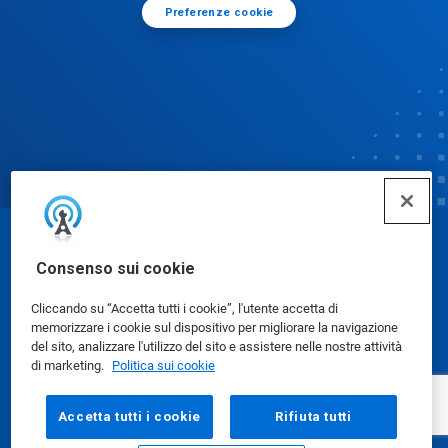
Preferenze cookie
© Ecolab Inc. 2025
Consenso sui cookie
Cliccando su “Accetta tutti i cookie”, l'utente accetta di
Schede dati di sicurezza
|
Informativa sulla privacy
|
memorizzare i cookie sul dispositivo per migliorare la navigazione
Condizioni d'uso
del sito, analizzare l'utilizzo del sito e assistere nelle nostre attività
di marketing.
Politica sui cookie
Accetta tutti i cookie
Rifiuta tutti