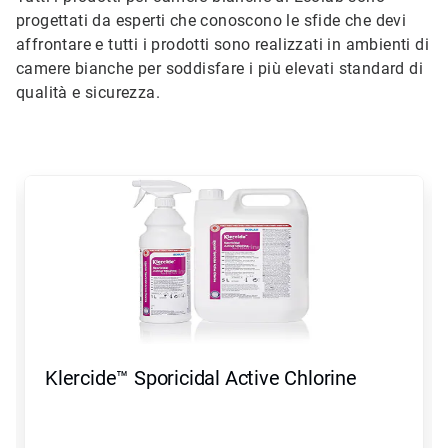
progettati da esperti che conoscono le sfide che devi
affrontare e tutti i prodotti sono realizzati in ambienti di
camere bianche per soddisfare i più elevati standard di
qualità e sicurezza.
Questa
è
una
presentazione.
Utilizza
i
pulsanti
Seguente
e
Precedente
per
Klercide™ Sporicidal Active Chlorine
navigare,
oppure
salta
direttamente