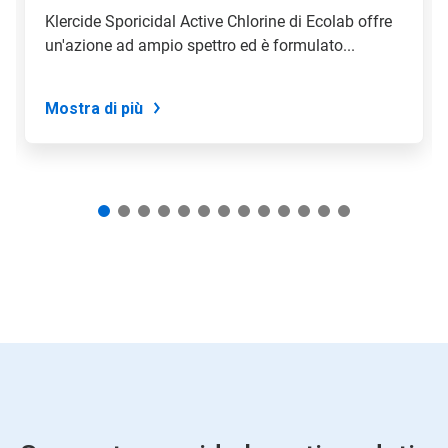
a
Klercide Sporicidal Active Chlorine di Ecolab offre
una
un'azione ad ampio spettro ed è formulato...
slide
con
i
puntini
Mostra di più
delle
slide.