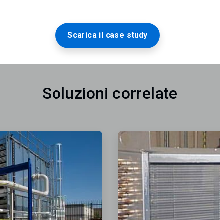
Scarica il case study
Soluzioni correlate
ArticleTile
2
di
2