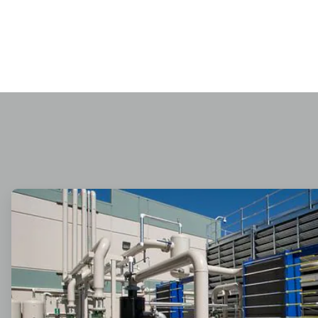
ArticleTile
1
di
2