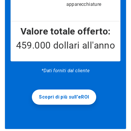
apparecchiature
Valore totale offerto:
459.000 dollari all'anno
*Dati forniti dal cliente
Scopri di più sull'eROI