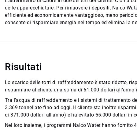
trasferimento di calore in due dei siti del cliente. Ciò ha c
delle apparecchiature. Per rimuovere i depositi, Nalco Wat
efficiente ed economicamente vantaggioso, meno pericolos
consente di risparmiare energia nel tempo ed elimina la ne
Risultati
Lo scarico delle torri di raffreddamento è stato ridotto, r
risparmiare al cliente una stima di 61.000 dollari all'anno i
Tra l'acqua di raffreddamento e i sistemi di trattamento dell
3.369 tonnellate fino ad oggi. Il cliente sta inoltre rispar
di 371.000 dollari all'anno) e ha evitato 55.000 dollari in
Nel loro insieme, i programmi Nalco Water hanno fornito 459