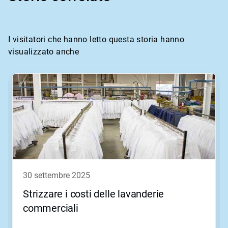
I visitatori che hanno letto questa storia hanno
visualizzato anche
Questa
è
una
presentazione.
Utilizza
i
pulsanti
Seguente
e
Precedente
per
30 settembre 2025
navigare,
oppure
Strizzare i costi delle lavanderie
salta
commerciali
direttamente
a
una