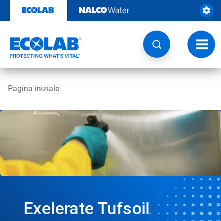
Passa
al
contenuto
Attiva
navig
Pagina iniziale
Exelerate Tufsoil