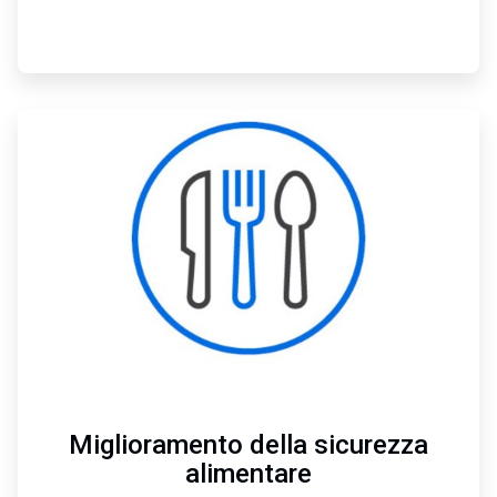
ArticleTile
4
di
4
Miglioramento della sicurezza
alimentare