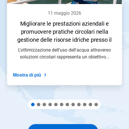
Precedente
per
11 maggio 2026
navigare,
oppure
Migliorare le prestazioni aziendali e
salta
promuovere pratiche circolari nella
direttamente
a
gestione delle risorse idriche presso il
una
Parco Energetico di San Roque di Moeve
slide
L'ottimizzazione dell'uso dell'acqua attraverso
con
soluzioni circolari rappresenta un obiettivo...
i
puntini
delle
Mostra di più
slide.