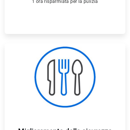
1 ora risparmiata per la pulizia
ArticleTile
2
di
4