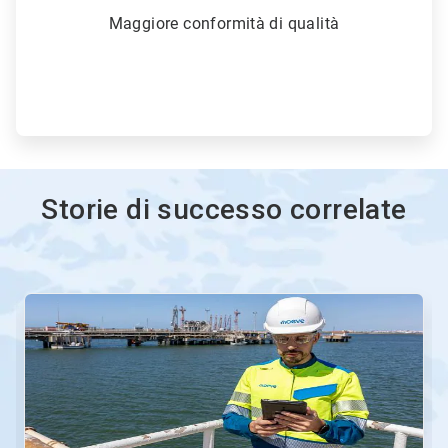
Maggiore conformità di qualità
Storie di successo correlate
Questa
è
una
presentazione.
Utilizza
i
pulsanti
Seguente
e