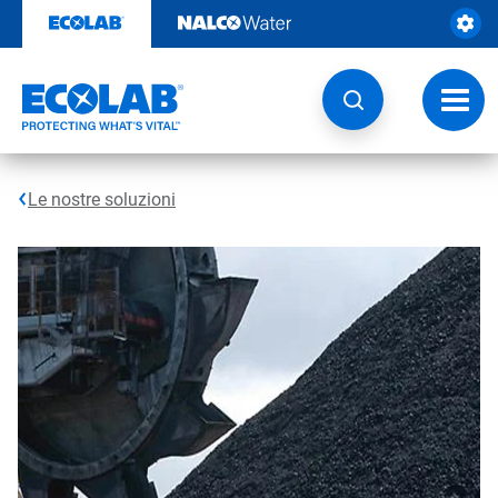
Passa
al
contenuto
Attiva
navig
Le nostre soluzioni