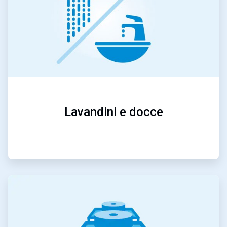
Lavandini e docce
ArticleTile
2
di
5