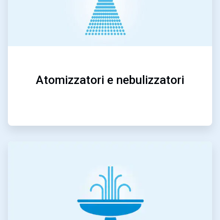
Atomizzatori e nebulizzatori
ArticleTile
5
di
5