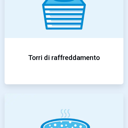
Torri di raffreddamento
ArticleTile
3
di
5