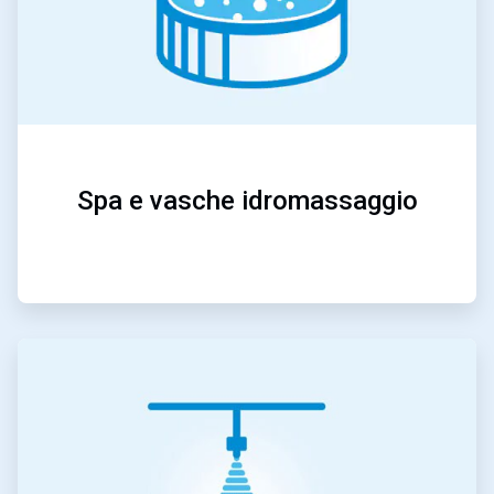
Spa e vasche idromassaggio
ArticleTile
4
di
5