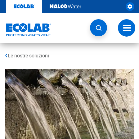
Passa
al
contenuto
Attiva
navig
Le nostre soluzioni