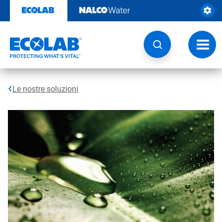
Passa
al
contenuto
Attiva
navig
Le nostre soluzioni