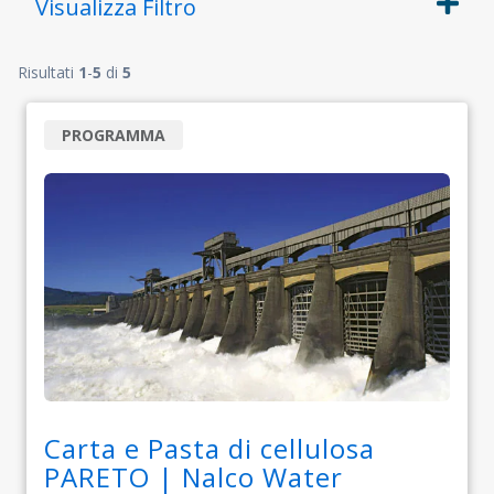
Visualizza
Filtro
Risultati
1
-
5
di
5
PROGRAMMA
Carta e Pasta di cellulosa
PARETO | Nalco Water