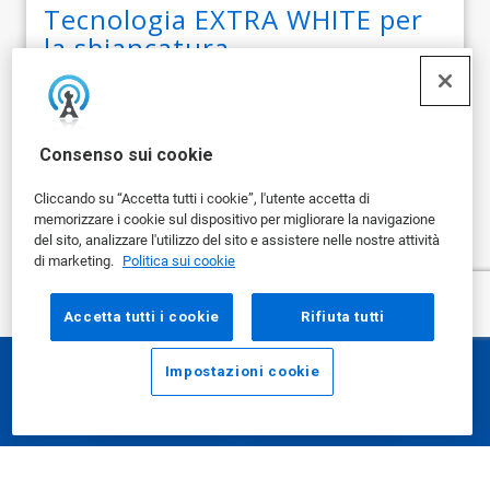
Tecnologia EXTRA WHITE per
la sbiancatura
La tecnologia EXTRA WHITE di Nalco per la sbiancatura
riduce l'utilizzo di sbiancanti ottici e...
Consenso sui cookie
Cliccando su “Accetta tutti i cookie”, l'utente accetta di
memorizzare i cookie sul dispositivo per migliorare la navigazione
del sito, analizzare l'utilizzo del sito e assistere nelle nostre attività
mostra di più
di marketing.
Politica sui cookie
Accetta tutti i cookie
Rifiuta tutti
Impostazioni cookie
E-mail
Chiama
Ecolab è leader globale in soluzioni e
servizi per l'acqua, l'igiene e la
prevenzione delle infezioni che