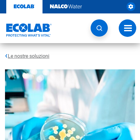
Passa
al
contenuto
Attiva
navig
Le nostre soluzioni