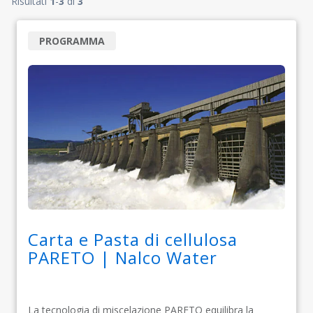
Risultati
1
-
3
di
3
PROGRAMMA
Carta e Pasta di cellulosa
PARETO | Nalco Water
La tecnologia di miscelazione PARETO equilibra la