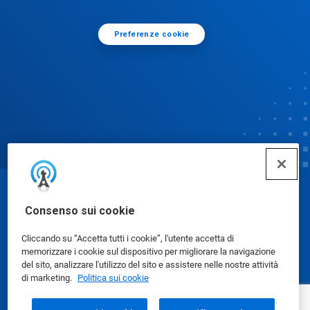
Preferenze cookie
© Ecolab Inc. 2025
Consenso sui cookie
Cliccando su “Accetta tutti i cookie”, l'utente accetta di
Schede dati di sicurezza
|
Informativa sulla privacy
|
memorizzare i cookie sul dispositivo per migliorare la navigazione
Condizioni d'uso
del sito, analizzare l'utilizzo del sito e assistere nelle nostre attività
di marketing.
Politica sui cookie