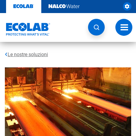
Passa
al
contenuto
Attiva
navig
Le nostre soluzioni