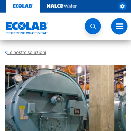
Passa
al
contenuto
Attiva
navig
Le nostre soluzioni