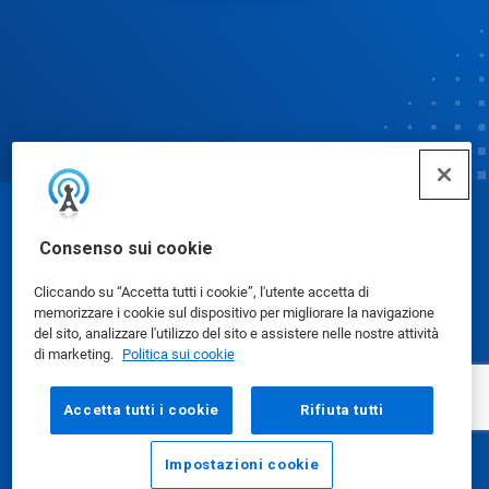
© Ecolab Inc. 2025
Consenso sui cookie
Cliccando su “Accetta tutti i cookie”, l'utente accetta di
Schede dati di sicurezza
|
Informativa sulla privacy
|
memorizzare i cookie sul dispositivo per migliorare la navigazione
Condizioni d'uso
del sito, analizzare l'utilizzo del sito e assistere nelle nostre attività
di marketing.
Politica sui cookie
Accetta tutti i cookie
Rifiuta tutti
Impostazioni cookie
E-mail
Chiama