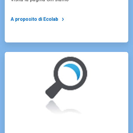
A proposito di Ecolab
ArticleTile
2
of
4