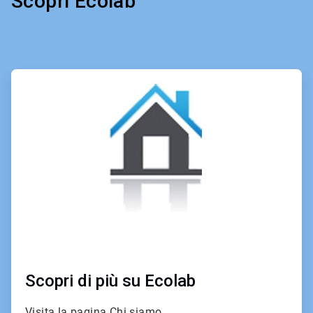
Scopri Ecolab
ArticleTile
1
of
4
Scopri di più su Ecolab
Visita la pagina Chi siamo