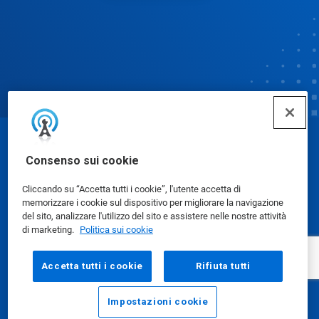
© Ecolab Inc. 2025
Consenso sui cookie
Cliccando su “Accetta tutti i cookie”, l'utente accetta di
Schede dati di sicurezza
|
Informativa sulla privacy
|
memorizzare i cookie sul dispositivo per migliorare la navigazione
Condizioni d'uso
del sito, analizzare l'utilizzo del sito e assistere nelle nostre attività
di marketing.
Politica sui cookie
Accetta tutti i cookie
Rifiuta tutti
Impostazioni cookie
E-mail
Chiama