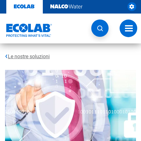
Passa
al
contenuto
Attiva
navig
Le nostre soluzioni