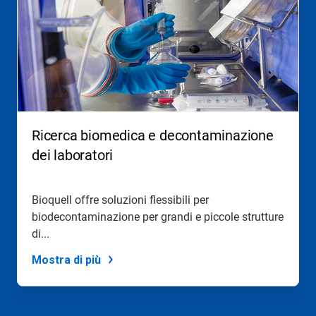
è
una
presentazione.
Utilizza
i
pulsanti
Seguente
e
Precedente
per
Ricerca biomedica e decontaminazione
navigare,
oppure
dei laboratori
salta
direttamente
a
Bioquell offre soluzioni flessibili per
una
biodecontaminazione per grandi e piccole strutture
slide
con
di...
i
puntini
Mostra di più
delle
slide.