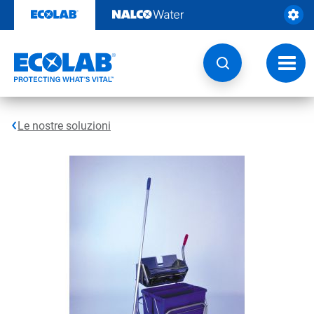
Passa
al
contenuto
Attiva
navig
Le nostre soluzioni