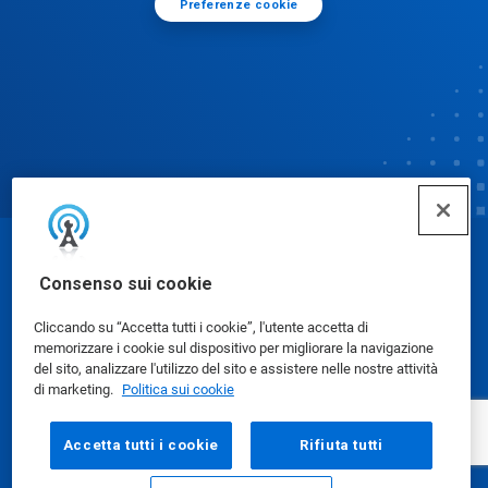
Preferenze cookie
© Ecolab Inc. 2025
Consenso sui cookie
Cliccando su “Accetta tutti i cookie”, l'utente accetta di
Schede dati di sicurezza
|
Informativa sulla privacy
|
memorizzare i cookie sul dispositivo per migliorare la navigazione
Condizioni d'uso
del sito, analizzare l'utilizzo del sito e assistere nelle nostre attività
di marketing.
Politica sui cookie
Accetta tutti i cookie
Rifiuta tutti