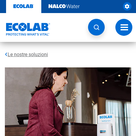
Passa
al
contenuto
Attiva
navig
Le nostre soluzioni