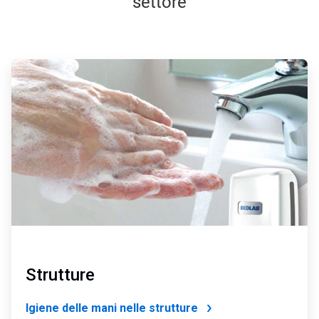
settore
ArticleTile
1
di
4
Strutture
Igiene delle mani nelle strutture