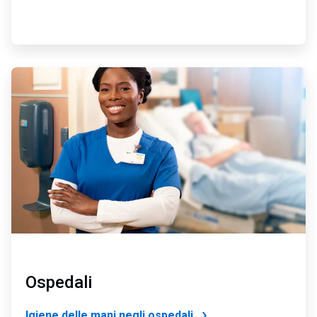
ArticleTile
2
di
4
Ospedali
Igiene delle mani negli ospedali