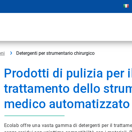
oni
Detergenti per strumentario chirurgico
Prodotti di pulizia per i
trattamento dello stru
medico automatizzato
Ecolab offre una vasta gamma di detergenti per il trattame