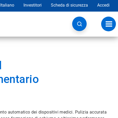
Italiano
Investitori
Scheda di sicurezza
Accedi
Attiv
navig
l
mentario
nto automatico dei dispositivi medici. Pulizia accurata