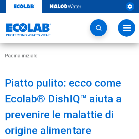
Passa
al
contenuto
Attiva
navig
Pagina iniziale
Piatto pulito: ecco come
Ecolab® DishIQ™ aiuta a
prevenire le malattie di
origine alimentare