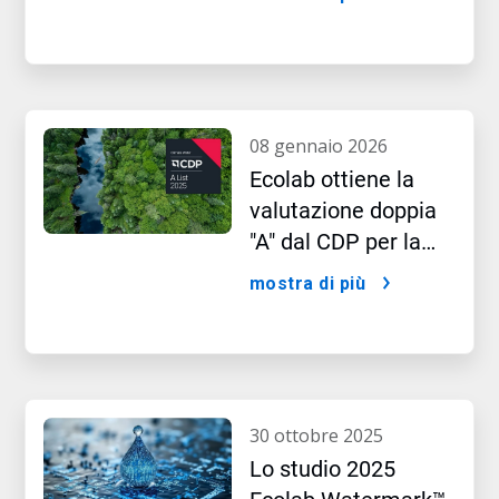
dell'IA
08 gennaio 2026
Ecolab ottiene la
valutazione doppia
"A" dal CDP per la
leadership nelle
mostra di più
performance idriche
e climatiche
30 ottobre 2025
Lo studio 2025