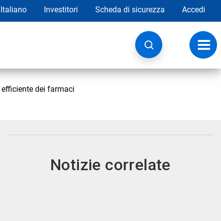
Italiano
Investitori
Scheda di sicurezza
Accedi
Attiv
navig
efficiente dei farmaci
Notizie correlate