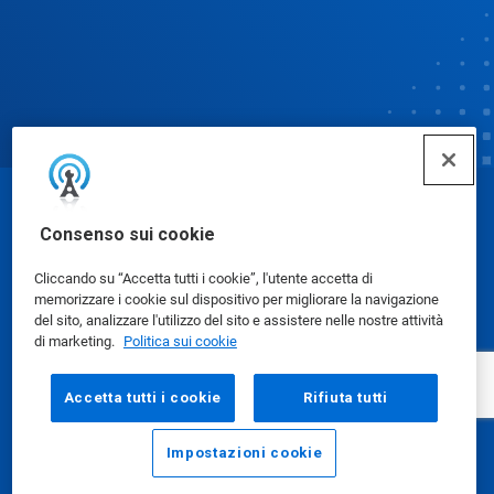
© Ecolab Inc. 2025
Consenso sui cookie
Cliccando su “Accetta tutti i cookie”, l'utente accetta di
Schede dati di sicurezza
|
Informativa sulla privacy
|
memorizzare i cookie sul dispositivo per migliorare la navigazione
Condizioni d'uso
del sito, analizzare l'utilizzo del sito e assistere nelle nostre attività
di marketing.
Politica sui cookie
Accetta tutti i cookie
Rifiuta tutti
Impostazioni cookie
E-mail
Chiama