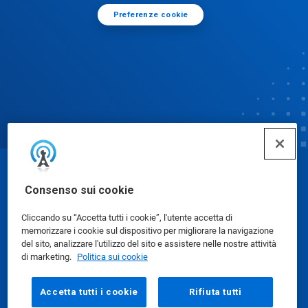
Preferenze cookie
© Ecolab Inc. 2025
Consenso sui cookie
Cliccando su “Accetta tutti i cookie”, l'utente accetta di
Schede dati di sicurezza
|
Informativa sulla privacy
|
memorizzare i cookie sul dispositivo per migliorare la navigazione
Condizioni d'uso
del sito, analizzare l'utilizzo del sito e assistere nelle nostre attività
di marketing.
Politica sui cookie
Accetta tutti i cookie
Rifiuta tutti