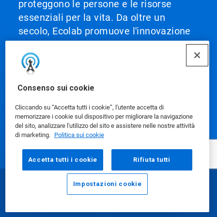
proteggono le persone e le risorse
essenziali per la vita. Da oltre un
secolo, Ecolab promuove l'innovazione
integrando soluzioni basate sulla
scienza, approfondimenti basati sui
dati, tecnologia AI e servizi di
prim'ordine. Questa combinazione unica
Consenso sui cookie
consente a Ecolab di collaborare con i
Cliccando su “Accetta tutti i cookie”, l'utente accetta di
clienti per definire gli standard di
memorizzare i cookie sul dispositivo per migliorare la navigazione
eccellenza e applicarli a tutte le loro
del sito, analizzare l'utilizzo del sito e assistere nelle nostre attività
di marketing.
Politica sui cookie
attività, aiutandoli a raggiungere
performance ottimali.
Accetta tutti i cookie
Rifiuta tutti
Impostazioni cookie
E-mail
Chiama