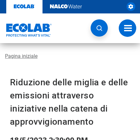
Passa
al
contenuto
Attiva
navig
Pagina iniziale
Riduzione delle miglia e delle
emissioni attraverso
iniziative nella catena di
approvvigionamento
18/5/2023 2:30:00 PM