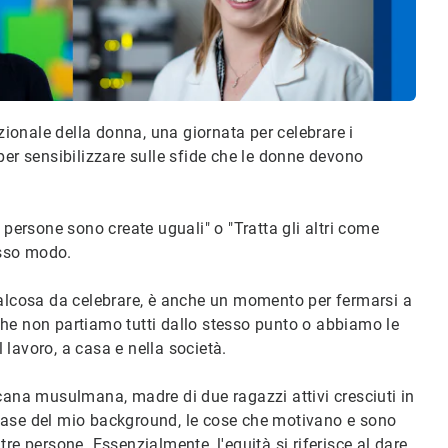
azionale della donna, una giornata per celebrare i
per sensibilizzare sulle sfide che le donne devono
 persone sono create uguali" o "Tratta gli altri come
stesso modo.
ualcosa da celebrare, è anche un momento per fermarsi a
e che non partiamo tutti dallo stesso punto o abbiamo le
 lavoro, a casa e nella società.
na musulmana, madre di due ragazzi attivi cresciuti in
la base del mio background, le cose che motivano e sono
re persone. Essenzialmente, l'equità si riferisce al dare