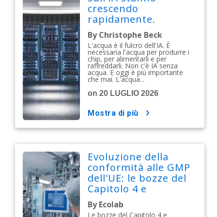
crescendo
rapidamente.
Costruiamoli nel
By Christophe Beck
modo giusto.
L'acqua è il fulcro dell'IA. È
necessaria l'acqua per produrre i
chip, per alimentarli e per
raffreddarli. Non c'è IA senza
acqua. E oggi è più importante
che mai. L'acqua...
on 20 LUGLIO 2026
mostra di più
Evoluzione della
conformità alle GMP
dell'UE: le bozze del
Capitolo 4 e
dell'Allegato 11
By Ecolab
segnalano una
Le bozze del Capitolo 4 e