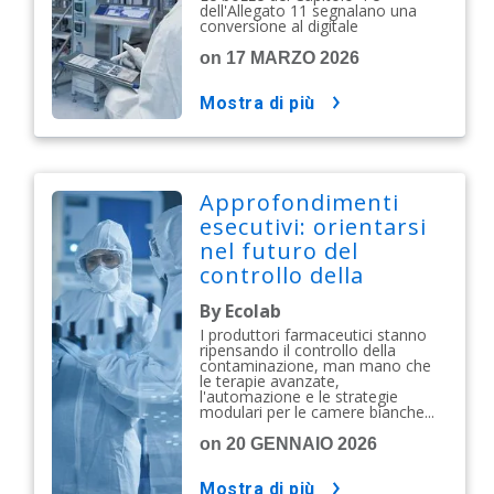
conversione al
dell'Allegato 11 segnalano una
conversione al digitale
digitale
on 17 MARZO 2026
mostra di più
Approfondimenti
esecutivi: orientarsi
nel futuro del
controllo della
contaminazione
By Ecolab
farmaceutica
I produttori farmaceutici stanno
ripensando il controllo della
contaminazione, man mano che
le terapie avanzate,
l'automazione e le strategie
modulari per le camere bianche...
on 20 GENNAIO 2026
mostra di più