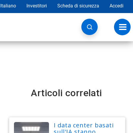
Italiano
Investitori
Scheda di sicurezza
Accedi
Attiv
navig
Articoli correlati
I data center basati
sull'IA stanno