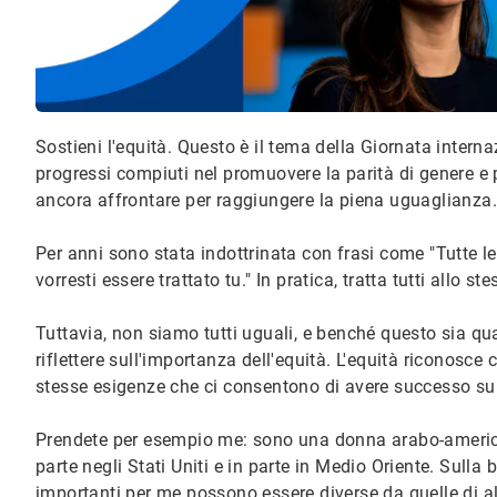
Sostieni l'equità. Questo è il tema della Giornata intern
progressi compiuti nel promuovere la parità di genere e 
ancora affrontare per raggiungere la piena uguaglianza.
Per anni sono stata indottrinata con frasi come "Tutte le
vorresti essere trattato tu." In pratica, tratta tutti allo 
Tuttavia, non siamo tutti uguali, e benché questo sia q
riflettere sull'importanza dell'equità. L'equità riconosc
stesse esigenze che ci consentono di avere successo sul
Prendete per esempio me: sono una donna arabo-america
parte negli Stati Uniti e in parte in Medio Oriente. Sul
importanti per me possono essere diverse da quelle di alt