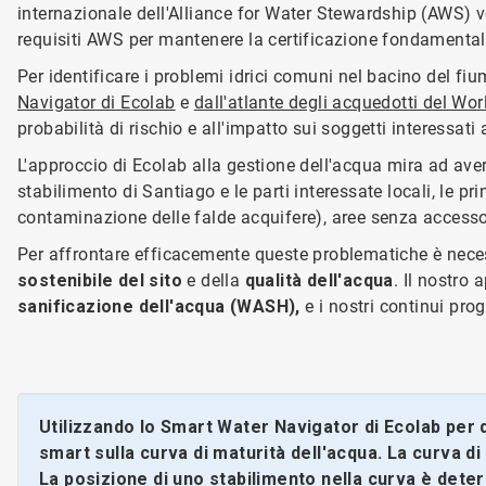
internazionale dell'Alliance for Water Stewardship (AWS) ve
requisiti AWS per mantenere la certificazione fondamental
Per identificare i problemi idrici comuni nel bacino del fi
Navigator di Ecolab
e
dall'atlante degli acquedotti del Wor
probabilità di rischio e all'impatto sui soggetti interessati 
L'approccio di Ecolab alla gestione dell'acqua mira ad avere
stabilimento di Santiago e le parti interessate locali, le pr
contaminazione delle falde acquifere), aree senza accesso a
Per affrontare efficacemente queste problematiche è nece
sostenibile del sito
e della
qualità dell'acqua
. Il nostro
sanificazione dell'acqua (WASH),
e i nostri continui pro
Utilizzando lo Smart Water Navigator di Ecolab per q
smart sulla curva di maturità dell'acqua. La curva di 
La posizione di uno stabilimento nella curva è deter