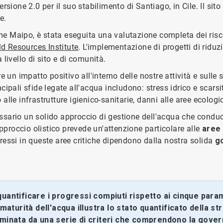
rsione 2.0 per il suo stabilimento di Santiago, in Cile. Il si
e.
ume Maipo, è stata eseguita una valutazione completa dei risc
ld Resources Institute
. L'implementazione di progetti di riduzi
a livello di sito e di comunità.
 un impatto positivo all'interno delle nostre attività e sulle 
incipali sfide legate all'acqua includono: stress idrico e scarsi
lle infrastrutture igienico-sanitarie, danni alle aree ecologi
ssario un solido approccio di gestione dell'acqua che cond
 approccio olistico prevede un'attenzione particolare alle
aree 
gressi in queste aree critiche dipendono dalla nostra solida
g
uantificare i progressi compiuti rispetto ai cinque param
maturità dell'acqua illustra lo stato quantificato della str
minata da una serie di criteri che comprendono la governan