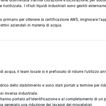
 viene disinfettata tramite clorazione e diclorazione, per sodd
riutilizzata. I rifiuti liquidi industriali sono gestiti estern
 primario per ottenere la certificazione AWS, migliorare l'appr
ttivi aziendali in materia di acqua.
 di acqua, il team locale si è prefissato di ridurre l'utilizzo
idrico dello stabilimento e sono stati portati a termine per rid
i inversa industriale.
anno portato all'identificazione e al completamento di un pr
 ha generato una riduzione dei lavaggi dei miscelatori.