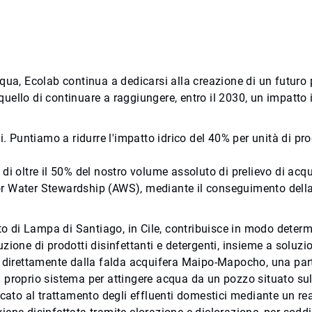
'acqua, Ecolab continua a dedicarsi alla creazione di un futuro
 quello di continuare a raggiungere, entro il 2030, un impatto
tivi. Puntiamo a ridurre l'impatto idrico del 40% per unità di p
o di oltre il 50% del nostro volume assoluto di prelievo di acqu
 for Water Stewardship (AWS), mediante il conseguimento della
to di Lampa di Santiago, in Cile, contribuisce in modo determ
ione di prodotti disinfettanti e detergenti, insieme a soluzion
e direttamente dalla falda acquifera Maipo-Mapocho, una part
 un proprio sistema per attingere acqua da un pozzo situato su
icato al trattamento degli effluenti domestici mediante un re