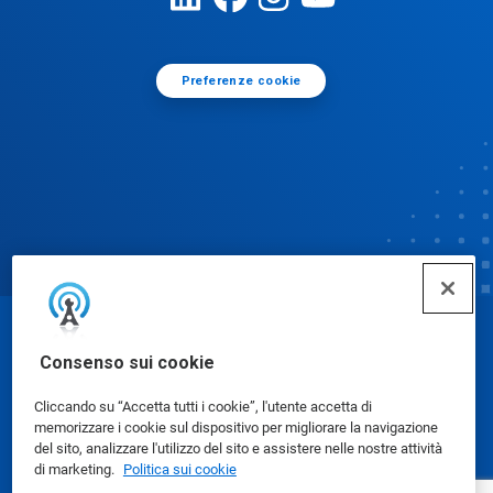
Preferenze cookie
© Ecolab Inc. 2025
Consenso sui cookie
Cliccando su “Accetta tutti i cookie”, l'utente accetta di
Schede dati di sicurezza
|
Informativa sulla privacy
|
memorizzare i cookie sul dispositivo per migliorare la navigazione
Condizioni d'uso
del sito, analizzare l'utilizzo del sito e assistere nelle nostre attività
di marketing.
Politica sui cookie