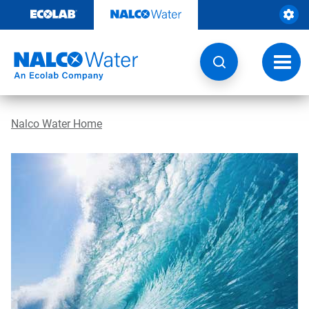
Passa
al
contenuto
Attiva
navig
Nalco Water Home