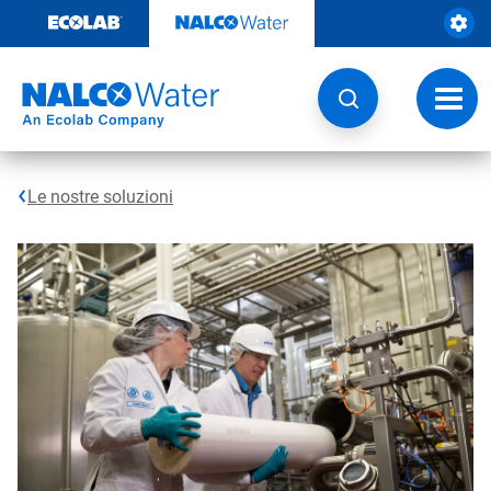
Passa
al
contenuto
Attiva
navig
Le nostre soluzioni