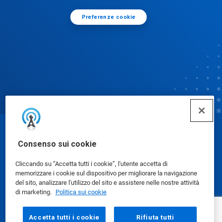
Preferenze cookie
© Ecolab Inc. 2025
Consenso sui cookie
Cliccando su “Accetta tutti i cookie”, l'utente accetta di
Schede dati di sicurezza
|
Informativa sulla privacy
|
memorizzare i cookie sul dispositivo per migliorare la navigazione
Condizioni d'uso
del sito, analizzare l'utilizzo del sito e assistere nelle nostre attività
di marketing.
Politica sui cookie
Accetta tutti i cookie
Rifiuta tutti