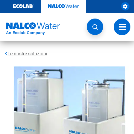
Passa
al
contenuto
Attiva
navig
Le nostre soluzioni