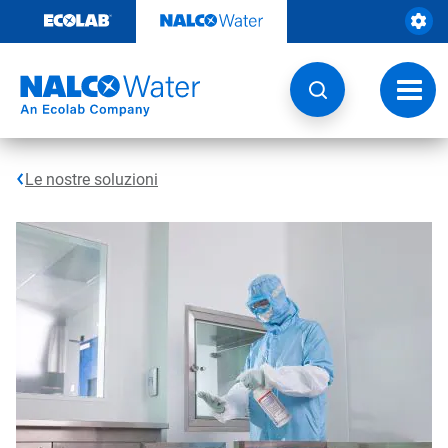
Passa
al
contenuto
Attiva
navig
Le nostre soluzioni