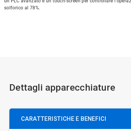
un PLC avanzato e un touch-screen per controllare l'operaz
solforico al 78%.
Dettagli apparecchiature
CARATTERISTICHE E BENEFICI