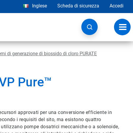
Inglese
Scheda di sicurezza
Accedi
Attiv
navig
emi di generazione di biossido di cloro PURATE
SVP Pure™
ecursori approvati per una conversione efficiente in
econdo i requisiti del sito, ma esistono quattro
D) utilizzano pompe dosatrici meccaniche o a solenoide,