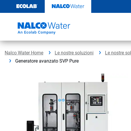
Passa
al
contenuto
Nalco Water Home
Le nostre soluzioni
Le nostre so
Generatore avanzato SVP Pure