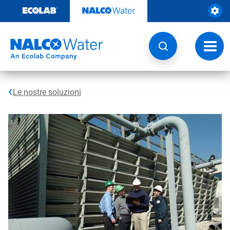
Passa
al
contenuto
Attiva
navig
Le nostre soluzioni