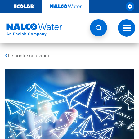
Passa
al
contenuto
Attiva
navig
Le nostre soluzioni