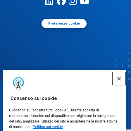
Preferenze cookie
© Ecolab Inc. 2025
Consenso sui cookie
Cliccando su “Accetta tutti i cookie”, l'utente accetta di
Schede dati di sicurezza
|
Informativa sulla privacy
|
memorizzare i cookie sul dispositivo per migliorare la navigazione
Condizioni d'uso
del sito, analizzare l'utilizzo del sito e assistere nelle nostre attività
di marketing.
Politica sui cookie