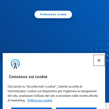
Preferenze cookie
© Ecolab Inc. 2025
Consenso sui cookie
Cliccando su “Accetta tutti i cookie”, l'utente accetta di
Schede dati di sicurezza
|
Informativa sulla privacy
|
memorizzare i cookie sul dispositivo per migliorare la navigazione
Condizioni d'uso
del sito, analizzare l'utilizzo del sito e assistere nelle nostre attività
di marketing.
Politica sui cookie