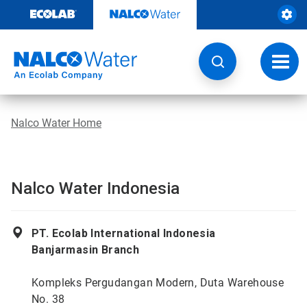
Passa
al
contenuto
Attiva
navig
Nalco Water Home
Nalco Water Indonesia
PT. Ecolab International Indonesia
Banjarmasin Branch
Kompleks Pergudangan Modern, Duta Warehouse
No. 38