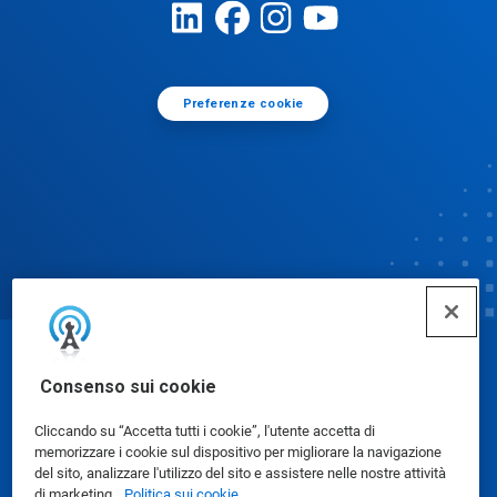
Preferenze cookie
© Ecolab Inc. 2025
Consenso sui cookie
Cliccando su “Accetta tutti i cookie”, l'utente accetta di
Schede dati di sicurezza
|
Informativa sulla privacy
|
memorizzare i cookie sul dispositivo per migliorare la navigazione
Condizioni d'uso
del sito, analizzare l'utilizzo del sito e assistere nelle nostre attività
di marketing.
Politica sui cookie