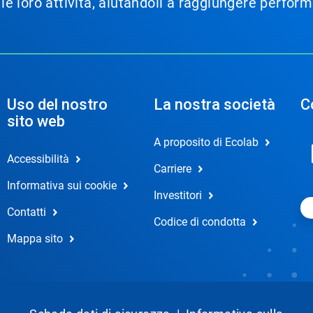
e le loro attività, aiutandoli a raggiungere perfor
Uso del nostro
La nostra società
C
sito web
A proposito di Ecolab
Accessibilità
Carriere
Informativa sui cookie
Investitori
Contatti
Codice di condotta
Mappa sito