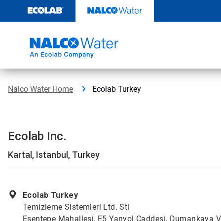
Passa
al
contenuto
Nalco Water Home
Ecolab Turkey
Ecolab Inc.
Kartal, Istanbul, Turkey
Ecolab Turkey
Temizleme Sistemleri Ltd. Sti
Esentepe Mahallesi, E5 Yanyol Caddesi, Dumankaya V